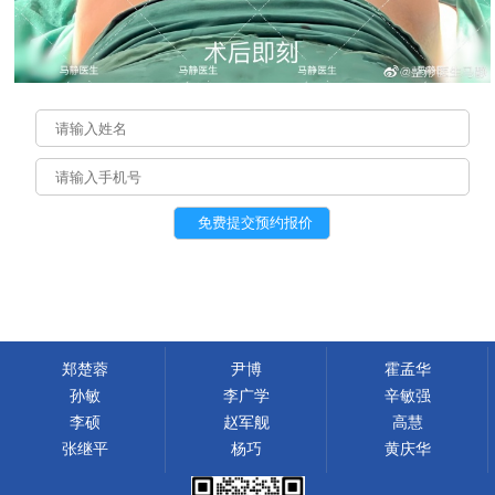
郑楚蓉
尹博
霍孟华
孙敏
李广学
辛敏强
李硕
赵军舰
高慧
张继平
杨巧
黄庆华